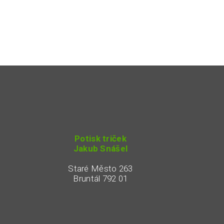
Potisk triček
Jakub Snášel
Staré Město 263
Bruntál 792 01