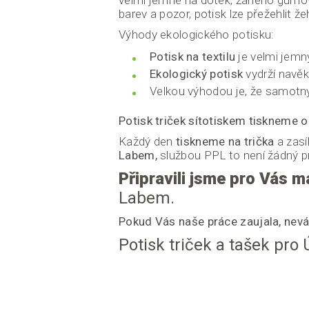
velmi jemné na dotek, žáného gumo
barev a pozor, potisk lze přežehlit že
Výhody ekologického potisku:
Potisk na textilu
je velmi jem
Ekologický potisk
vydrží navěk
Velkou výhodou je, že samotný 
Potisk triček sítotiskem tiskneme o
Každý den
tiskneme na trička
a zasí
Labem,
službou PPL to není žádný p
Připravili jsme pro Vás 
Labem.
Pokud Vás naše práce zaujala, nevá
Potisk triček a tašek pro