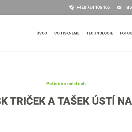
+420 724 106 165
inf
ÚVOD
CO TISKNEME
TECHNOLOGIE
FOTOG
Potisk ve městech
K TRIČEK A TAŠEK ÚSTÍ N