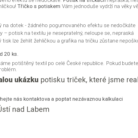
vého efektu se nedočkáte.
Potisk na tričkách
nepraská, nes
hličkou!
Třičko s potiskem
Vám jednoduše vydrží na věky vě
ný na dotek - žádného pogumovaného efektu se nedočkáte
y – potisk na textilu je nesepratelný, neloupe se, nepraská
tisk lze žehlit žehličkou a grafika na tričku zůstane nepoš
d 20 ks.
láme potištěný textil po celé České republice. Pokud budete
roblém.
malou ukázku
potisku triček, které jsme rea
hejte nás kontaktova a poptat nezávaznou kalkulaci
 Ústí nad Labem