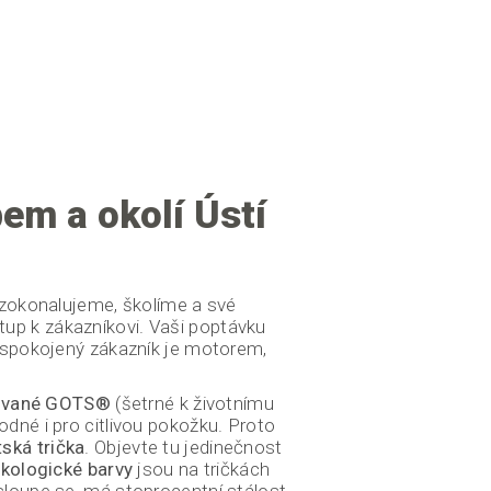
bem a okolí Ústí
 zokonalujeme, školíme a své
tup k zákazníkovi. Vaši poptávku
 spokojený zákazník je motorem,
ované
GOTS
®
(šetrné k životnímu
odné i pro citlivou pokožku. Proto
ská trička
. Objevte tu jedinečnost
kologické barvy
jsou na tričkách