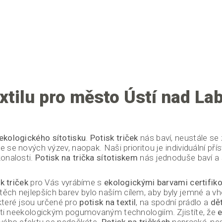
extilu pro město Ústí nad La
ekologického sítotisku
.
Potisk triček
nás baví, neustále se
e nových výzev, naopak. Naši prioritou je individuální přís
onalosti.
Potisk na trička sítotiskem
nás jednoduše baví a
k triček
pro Vás vyrábíme s
ekologickými barvami
certifik
 těch nejlepších barev bylo naším cílem, aby byly jemné a vh
které jsou určené pro
potisk na textil
, na spodní prádlo a
dět
ti neekologickým pogumovaným technologiím. Zjistíte, že
e