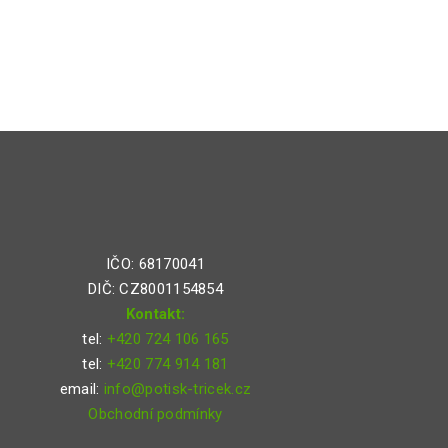
IČO: 68170041
DIČ: CZ8001154854
Kontakt:
tel:
+420 724 106 165
tel:
+420 774 914 181
email:
info@potisk-tricek.cz
Obchodní podmínky