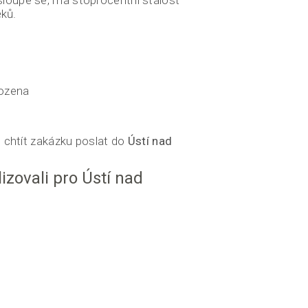
loupe se, má stoprocentní stálost
ků.
kozena
 chtít zakázku poslat do
Ústí nad
lizovali pro Ústí nad