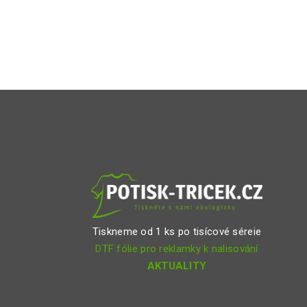
Tiskneme od 1 ks po tisícové séreie
DTF fólie pro reklamky k nalisování
AKTUALITY