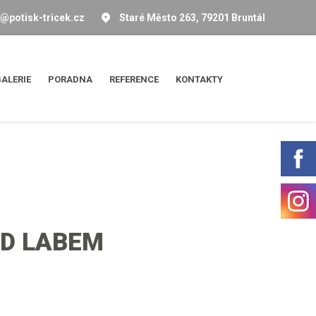
o@potisk-tricek.cz
Staré Město 263, 79201 Bruntál
ALERIE
PORADNA
REFERENCE
KONTAKTY
AD LABEM